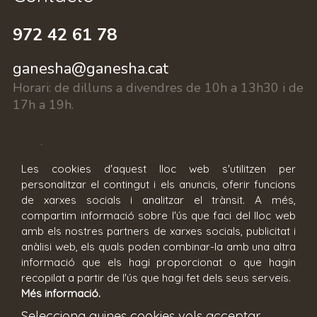
972 42 61 78
ganesha@ganesha.cat
Horari:
de dilluns a divendres de 10h a 13h30 i de
17h a 19h.
c/ Fontanilles 15, 17002 Girona
Les cookies d'aquest lloc web s'utilitzen per
personalitzar el contingut i els anuncis, oferir funcions
Reserva cita
de xarxes socials i analitzar el trànsit. A més,
compartim informació sobre l'ús que faci del lloc web
amb els nostres partners de xarxes socials, publicitat i
anàlisi web, els quals poden combinar-la amb una altra
informació que els hagi proporcionat o que hagin
recopilat a partir de l'ús que hagi fet dels seus serveis.
Més informació.
Condicions generals
Avís legal
Selecciona quines cookies vols acceptar