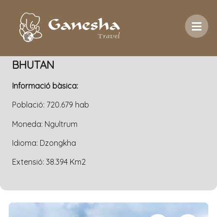
Inici
/
Destinacions
/
Àsia
/
Bhutan
BHUTAN
Informació bàsica:
Població: 720.679 hab
Moneda: Ngultrum
Idioma: Dzongkha
Extensió: 38.394 Km2