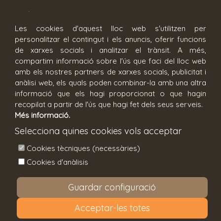
c/ Fontanilles 15, 17002 Girona
Les cookies d'aquest lloc web s'utilitzen per
personalitzar el contingut i els anuncis, oferir funcions
Reserva cita
de xarxes socials i analitzar el trànsit. A més,
compartim informació sobre l'ús que faci del lloc web
amb els nostres partners de xarxes socials, publicitat i
anàlisi web, els quals poden combinar-la amb una altra
informació que els hagi proporcionat o que hagin
recopilat a partir de l'ús que hagi fet dels seus serveis.
Més informació.
Condicions generals
Avís legal
Selecciona quines cookies vols acceptar
Política de privacitat
Política de cookies
Cookies tècniques (necessàries)
Configuració de cookies
Cookies d'anàlisis
Copyright © All You Need Is Travel SL. Tots els drets
Guardar configuració
reservats.
Acceptar-les totes